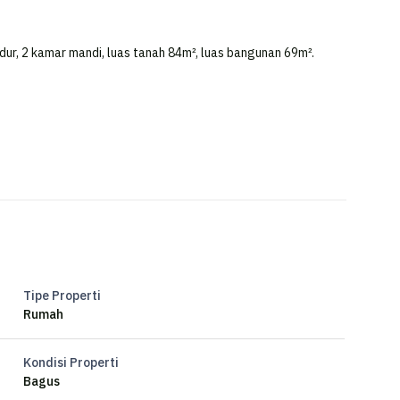
tidur, 2 kamar mandi, luas tanah 84m², luas bangunan 69m².
gis dengan return investasi tinggi di Bekasi Kota, Bekasi.
liki nilai tepat yang siap untuk segera Anda miliki,
ng terjangkau.
ang menambah daya tarik dan estetika properti ini. Rumah ini
Tipe Properti
Rumah
Kondisi Properti
Bagus