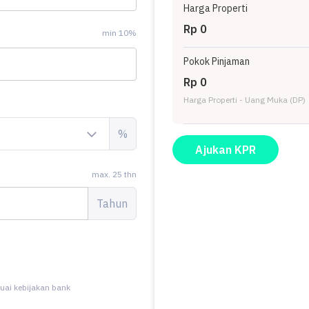
Harga Properti
Rp 0
min 10%
i memudahkan akses Anda ke fasilitas-fasilitas utama dan
Pokok Pinjaman
Rp 0
rumah ini siap menjadi milik Anda!
Harga Properti - Uang Muka (DP)
arik saat properti eksklusif ini milik Anda.
%
Ajukan KPR
max. 25 thn
Tahun
uai kebijakan bank