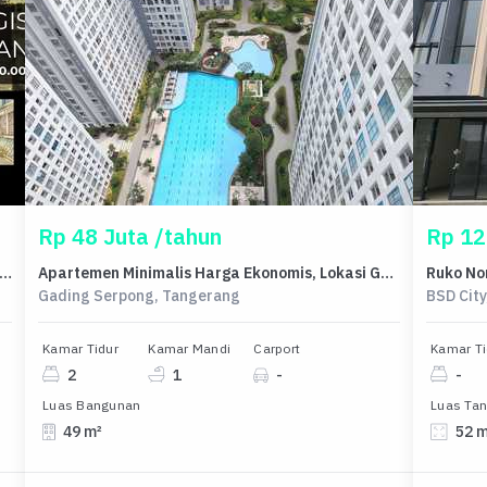
Rp 48 Juta /tahun
Rp 12
l rumah Premium di Lebak Bulus, Jakarta Selatan - LT 223m²
Apartemen Minimalis Harga Ekonomis, Lokasi Gading Serpong, Tangerang
Gading Serpong, Tangerang
BSD Cit
Kamar Tidur
Kamar Mandi
Carport
Kamar Ti
2
1
-
-
Luas Bangunan
Luas Ta
49 m²
52 