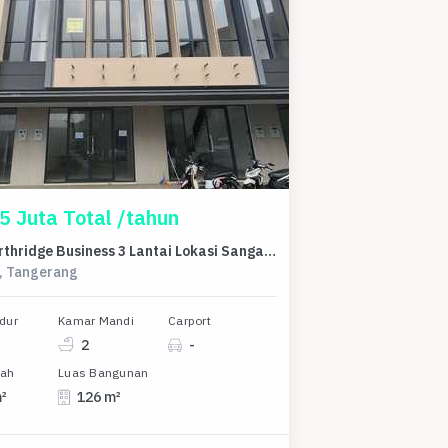
5 Juta Total /tahun
Ruko Northridge Business 3 Lantai Lokasi Sangat Strategis
y, Tangerang
dur
Kamar Mandi
Carport
2
-
nah
Luas Bangunan
m²
126 m²