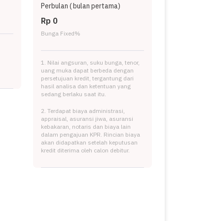
Perbulan (
bulan pertama)
Rp 0
Bunga Fixed
%
1. Nilai angsuran, suku bunga, tenor,
uang muka dapat berbeda dengan
persetujuan kredit, tergantung dari
hasil analisa dan ketentuan yang
sedang berlaku saat itu.
2. Terdapat biaya administrasi,
appraisal, asuransi jiwa, asuransi
kebakaran, notaris dan biaya lain
dalam pengajuan KPR. Rincian biaya
akan didapatkan setelah keputusan
kredit diterima oleh calon debitur.