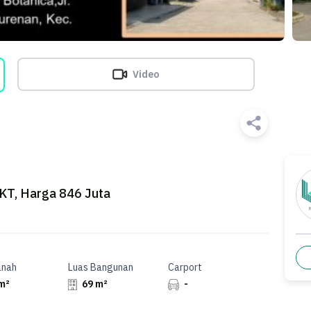
Video
 KT, Harga 846 Juta
anah
Luas Bangunan
Carport
m²
69 m²
-