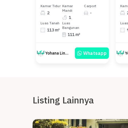
Kamar Tidur
Kamar
Carport
Kama
Mandi
2
-
1
Luas Tanah
Luas
Luas
Bangunan
113 m²
111 m²
Whatsapp
Yohana Linawati Sutanto
Listing Lainnya