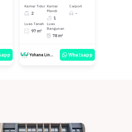
Kamar Tidur
Kamar
Carport
Mandi
2
-
1
Luas Tanah
Luas
Bangunan
97 m²
78 m²
sapp
Whatsapp
Yohana Linawati Sutanto