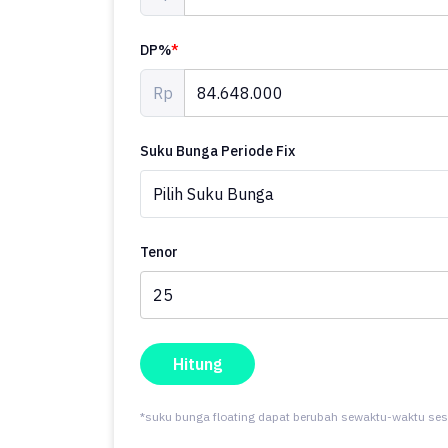
- Aset Lelang.
DP%
*
Lokasi Strategis terletak di Bekasi Kota, properti in
unggulan.
Rp
Harga yang sangat kompetitif yaitu, Rp. 846.480.000, 
Suku Bunga Periode Fix
Nikmati segala kemudahan dan berbagai keunggulan men
Tenor
Hitung
*suku bunga floating dapat berubah sewaktu-waktu ses