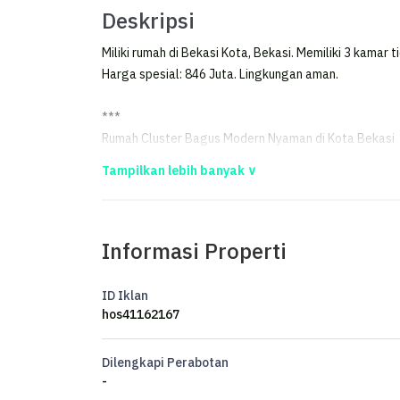
Deskripsi
Miliki rumah di Bekasi Kota, Bekasi. Memiliki 3 kamar 
Harga spesial: 846 Juta. Lingkungan aman.
***
Rumah Cluster Bagus Modern Nyaman di Kota Bekasi
Kesempatan terbatas buat Anda dapatkan rumah strate
Rumah ini menawarkan kelengkapan fasilitas serta memi
Informasi Properti
utamanya bagi Anda yang mencari hunian di lokasi ya
Kondisi properti ini bagus dan memiliki desain indah y
ID Iklan
berada di wilayah yang mudah dijangkau.
hos41162167
Detail Properti ini adalah:
Dilengkapi Perabotan
-
- Kamar Tidur: 3