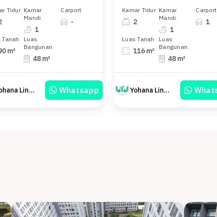
r Tidur
Kamar
Carport
Kamar Tidur
Kamar
Carport
Mandi
Mandi
2
-
2
1
1
1
 Tanah
Luas
Luas Tanah
Luas
Bangunan
Bangunan
90 m²
116 m²
48 m²
48 m²
Whatsapp
What
Yohana Linawati Sutanto
Yohana Linawati Sutanto