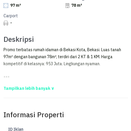
97 m²
78 m²
Carport
-
Deskripsi
Promo terbatas rumah idaman di Bekasi Kota, Bekasi. Luas tanah
97m² dengan bangunan 78m², terdiri dari 2 KT & 1 KM. Harga
kompetitif di kelasnya: 953 Juta. Lingkungan nyaman.
***
Rumah Hunian Modern Nydan Asri Kota Bekasi
Rumah 1 lantai di Bekasi Kota, Bekasi.
Informasi Properti
Dijual rumah di wilayah yang asri. Properti 1 lantai ini berada di
lingkungan strategis.
ID Iklan