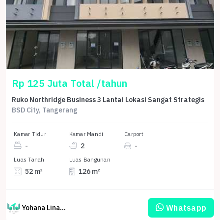
Rp 125 Juta Total /tahun
Ruko Northridge Business 3 Lantai Lokasi Sangat Strategis
BSD City, Tangerang
Kamar Tidur
Kamar Mandi
Carport
-
2
-
Luas Tanah
Luas Bangunan
52 m²
126 m²
Whatsapp
Yohana Linawati Sutanto