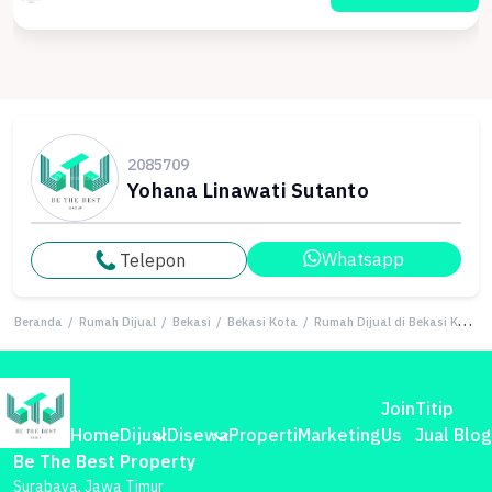
2085709
Yohana Linawati Sutanto
Whatsapp
Telepon
Beranda
/
Rumah Dijual
/
Bekasi
/
Bekasi Kota
/
Rumah Dijual di Bekasi Kota, Bekasi, LB 78m², Harga Kompetitif!
Join
Titip
Home
Dijual
Disewa
Properti
Marketing
Us
Jual
Blog
Be The Best Property
Surabaya, Jawa Timur