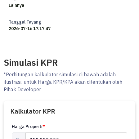
Lainnya
- Tempat Jemuran.
- Taman.
Tanggal Tayang
Keberadaan rumah ini terjangkau, hanya selangkah menuju berbagai
2026-07-16 17:17:47
fasilitas utama dan menarik.
Hanya Rp. 953.830.000, anda dapat langsung dapatkan rumah
istimewa di daerah Bekasi Kota ini.
Simulasi KPR
*Perhitungan kalkulator simulasi di bawah adalah
ilustrasi. untuk Harga KPR/KPA akan ditentukan oleh
Pihak Developer
Kalkulator KPR
Harga Properti
*