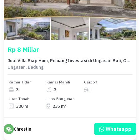
Rp 8 Miliar
Jual Villa Siap Huni, Peluang Investasi di Ungasan Bali, Ocean View, Hanya Beberapa Menit ke Pantai dan Beach Club
Ungasan, Badung
Kamar Tidur
Kamar Mandi
Carport
3
3
-
Luas Tanah
Luas Bangunan
300 m²
235 m²
Whatsapp
Chrestin