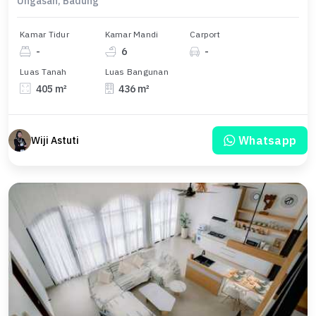
Ungasan, Badung
Kamar Tidur
Kamar Mandi
Carport
-
6
-
Luas Tanah
Luas Bangunan
405 m²
436 m²
Whatsapp
Wiji Astuti