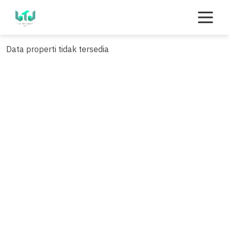
Skip
to
content
Data properti tidak tersedia