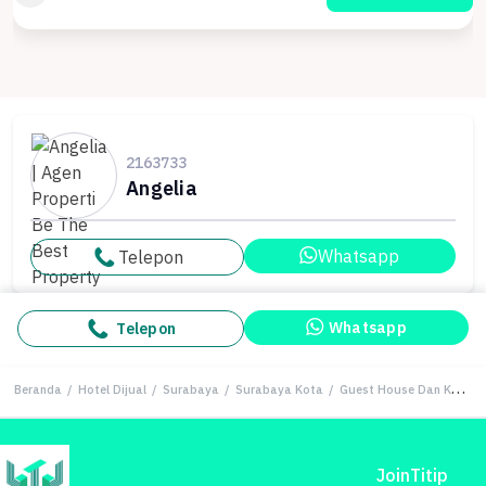
2163733
Angelia
Whatsapp
Telepon
Whatsapp
Telepon
Beranda
/
Hotel Dijual
/
Surabaya
/
Surabaya Kota
/
Guest House Dan Kos Mewah Dekat Tol Waru Trans Icon
Join
Titip