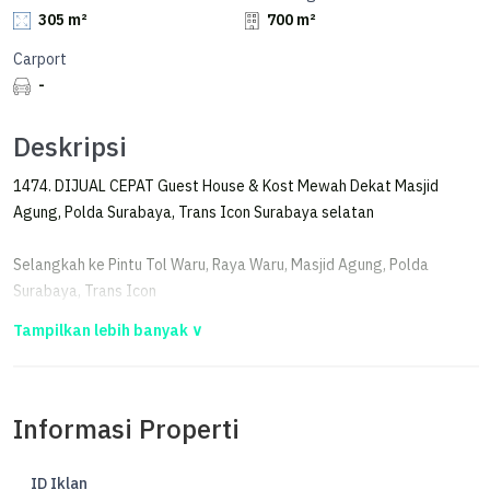
305 m²
700 m²
Carport
-
Deskripsi
1474. DIJUAL CEPAT Guest House & Kost Mewah Dekat Masjid
Agung, Polda Surabaya, Trans Icon Surabaya selatan
Selangkah ke Pintu Tol Waru, Raya Waru, Masjid Agung, Polda
Surabaya, Trans Icon
- Luas tanah: 305 m2 (sekitar 14 x 22)
- Luas bangunan: 700 m2
- Hook
Informasi Properti
- 4 lantai
- Surat: SHM
- Interior setara hotel
ID Iklan