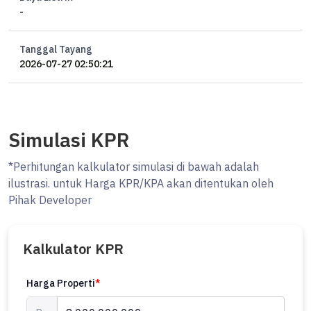
-
- Kamar kost masih bisa ditambah 11 kamar
- Kost banyak peminat sampai waitinglist
- Interior mewah & kamar luas
Tanggal Tayang
- Lokasi strategis: bisa target mahasiswa maupun karyawan
2026-07-27 02:50:21
- Akan dibantu selama 1 bulan untuk mengoperasikan kost jika
diperlukan
Simulasi KPR
Harga Cuma 8 Milyar
*Perhitungan kalkulator simulasi di bawah adalah
arg
ilustrasi. untuk Harga KPR/KPA akan ditentukan oleh
Pihak Developer
Kalkulator KPR
Harga Properti
*