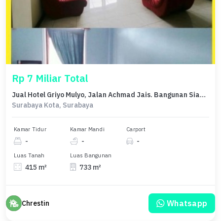
Rp 7 Miliar Total
Jual Hotel Griyo Mulyo, Jalan Achmad Jais. Bangunan Siap Huni dan Siap Usaha,5 Menit Dari Tunjungan Plaza
Surabaya Kota, Surabaya
Kamar Tidur
Kamar Mandi
Carport
-
-
-
Luas Tanah
Luas Bangunan
415 m²
733 m²
Whatsapp
Chrestin