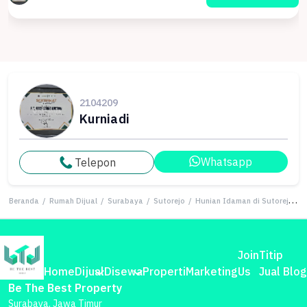
2104209
Kurniadi
Whatsapp
Telepon
Beranda
/
Rumah Dijual
/
Surabaya
/
Sutorejo
/
Hunian Idaman di Sutorejo, Surabaya, 3 KT, Harga 1,6 Miliar
Join
Titip
Home
Dijual
Disewa
Properti
Marketing
Us
Jual
Blog
Be The Best Property
Surabaya, Jawa Timur