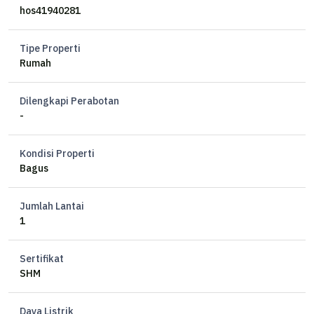
》Carport 2 mobil
hos41940281
》Bonus tandon & pompa
Tipe Properti
Spesifikasi
Rumah
》LT = 75 m² (5x15)
》LB = 100 m²
Dilengkapi Perabotan
》KT = 3 , KM = 3
-
》Hadap utara
》PDAM + PLN 2200 VA
Kondisi Properti
Bagus
Harga 1,6 M (Khusus bulan ini)
Jumlah Lantai
(3D03EB)
1
Sertifikat
SHM
Daya Listrik