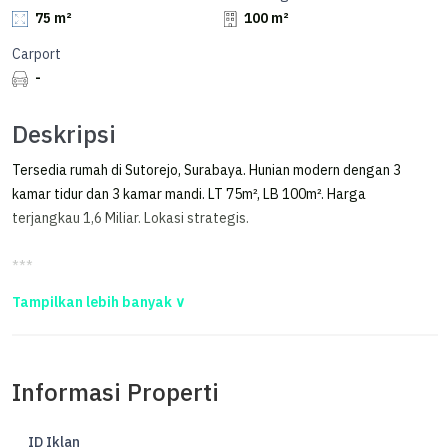
75 m²
100 m²
Carport
-
Deskripsi
Tersedia rumah di Sutorejo, Surabaya. Hunian modern dengan 3
kamar tidur dan 3 kamar mandi. LT 75m², LB 100m². Harga
terjangkau 1,6 Miliar. Lokasi strategis.
***
Jual Rumah Baru di Sutorejo, Dekat Kampus Its, Unair dan Mulyosari
Jual Rumah Baru di Sutorejo, dekat Kampus ITS, UNAIR dan
Mulyosari
Informasi Properti
Selling Points:
》SHM + IMB lengkap
ID Iklan