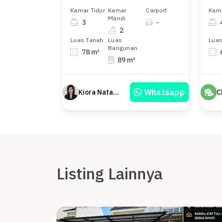
Kamar Tidur
Kamar
Carport
Kama
Mandi
3
-
2
Luas Tanah
Luas
Luas
Bangunan
78 m²
89 m²
Whatsapp
Kiora Natasya
C
Listing Lainnya