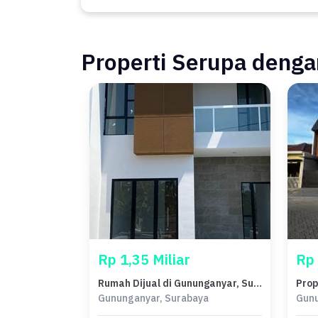
Properti Serupa dengan
Rp 1,35 Miliar
Rp 
Rumah Dijual di Gununganyar, Surabaya, LB 89m², Harga Kompetitif!
Gununganyar, Surabaya
Gunu