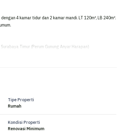
 dengan 4 kamar tidur dan 2 kamar mandi. LT 120m², LB 240m².
 umum.
ar Surabaya Timur (Perum Gunung Anyar Harapan)
NG ANYAR SURABAYA TIMUR (PERUM GUNUNG ANYAR
N!
Tipe Properti
Rumah
Kondisi Properti
Renovasi Minimum