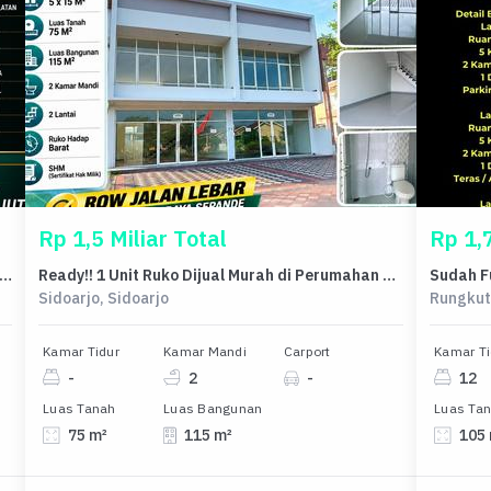
Rp 1,5 Miliar Total
Rp 1,7
 Minimalis Harga Ekonomis di Rungkut, Surabaya, LB 40m²
Ready!! 1 Unit Ruko Dijual Murah di Perumahan Amartha Safira Sepande Sidoarjo
Sidoarjo, Sidoarjo
Rungkut
Kamar Tidur
Kamar Mandi
Carport
Kamar Ti
-
2
-
12
Luas Tanah
Luas Bangunan
Luas Ta
75 m²
115 m²
105