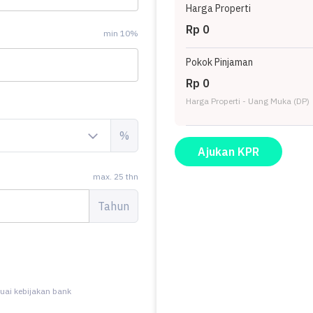
Harga Properti
Rp 0
min 10%
Pokok Pinjaman
Rp 0
Harga Properti - Uang Muka (DP)
%
Ajukan KPR
max. 25 thn
Tahun
uai kebijakan bank