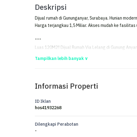
Deskripsi
Dijual rumah di Gununganyar, Surabaya. Hunian modern
Harga terjangkau 1,5 Miliar. Akses mudah ke fasilitas
***
Luas 120M2!! Dijual Rumah Via Lelang di Gunung Any
LUAS 120M2!! DIJUAL RUMAH VIA LELANG DI GUNU
HARAPAN)
Informasi Properti
LELANG RUMAH KPKNL - HARGA MIRING, LEGAL, AMA
RUMAH GUNUNG ANYAR HARAPAN ZD-25
ID Iklan
KEL/KEC. GUNUNG ANYAR - SURABAYA TIMUR
hos41932268
LUAS TANAH : 120 M2
LUAS BANGUNAN : 240 M2
Dilengkapi Perabotan
4 KAMAR TIDUR
-
2 KAMAR MANDI