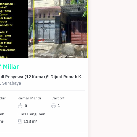
 Miliar
Sudah Full Penyewa (12 Kamar)!! Dijual Rumah Kos Putri (3 Lantai) di Kedungbaruk Surabaya Timur
, Surabaya
dur
Kamar Mandi
Carport
5
1
nah
Luas Bangunan
 m²
113 m²