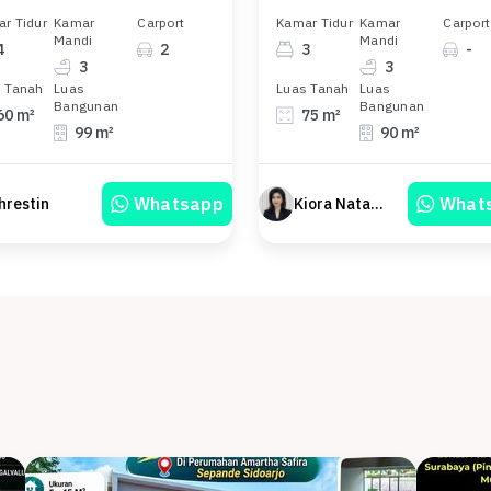
r Tidur
Kamar
Carport
Kamar Tidur
Kamar
Carport
Mandi
Mandi
4
2
3
-
3
3
 Tanah
Luas
Luas Tanah
Luas
Bangunan
Bangunan
60 m²
75 m²
99 m²
90 m²
Whatsapp
What
hrestin
Kiora Natasya