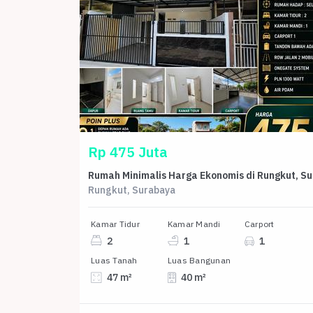
Rp 475 Juta
Rumah
Rungkut, Surabaya
Kamar Tidur
Kamar Mandi
Carport
2
1
1
Luas Tanah
Luas Bangunan
47 m²
40 m²