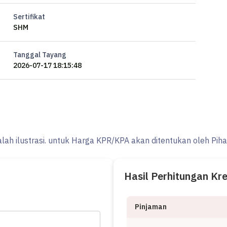
Sertifikat
SHM
Tanggal Tayang
(JANGAN TANYAKAN - APA BISA DI KPR/KREDIT????)
2026-07-17 18:15:48
 DARI DEPAN/LUAR DULU (PANTAU BENTUK RUMAHNYA, AKSES
GA YANG TERTULIS DIATAS MERUPAKAN LIMIT LELANG
alah ilustrasi. untuk Harga KPR/KPA akan ditentukan oleh Pih
Hasil Perhitungan Kr
Pinjaman