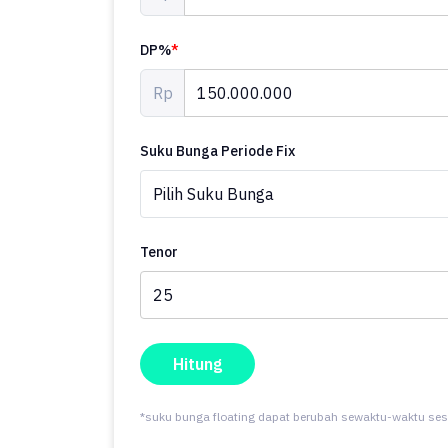
DP%
*
Rp
Suku Bunga Periode Fix
Tenor
Hitung
*suku bunga floating dapat berubah sewaktu-waktu ses