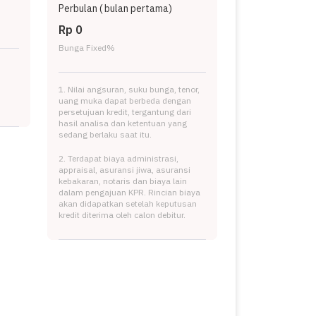
Perbulan (
bulan pertama)
Rp 0
Bunga Fixed
%
1. Nilai angsuran, suku bunga, tenor,
uang muka dapat berbeda dengan
persetujuan kredit, tergantung dari
hasil analisa dan ketentuan yang
sedang berlaku saat itu.
2. Terdapat biaya administrasi,
appraisal, asuransi jiwa, asuransi
kebakaran, notaris dan biaya lain
dalam pengajuan KPR. Rincian biaya
akan didapatkan setelah keputusan
kredit diterima oleh calon debitur.