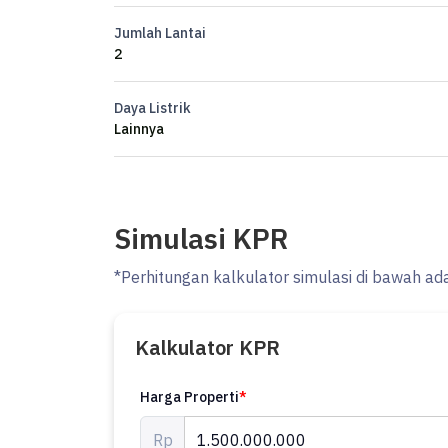
SHM
Jumlah Lantai
LIMIT LELANG (TERENDAH) : RP 1.500.000.000
2
LELANG TANGGAL 21 JULI 2026
Daya Listrik
* CASH ONLY / HANYA BISA PEMBAYARAN CASH SAJA 
Lainnya
* UNTUK SAAT INI HANYA BISA VIEWING (DILIHAT)
JALANNYA, LINGKUNGANNYA DLL)
* HARGA BELUM TERMASUK BIAYA - BIAYA DAN HAR
TERENDAH (LIMIT DASAR AWAL)
Simulasi KPR
*Perhitungan kalkulator simulasi di bawah ad
Kalkulator KPR
Harga Properti
*
Rp