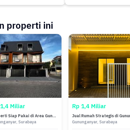
 properti ini
1,4 Miliar
Rp 1,4 Miliar
Properti Siap Pakai di Area Gununganyar, Surabaya, LT 60m²
nganyar, Surabaya
Gununganyar, Surabaya