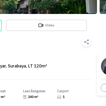
Video
yar, Surabaya, LT 120m²
anah
Luas Bangunan
Carport
 m²
240 m²
1