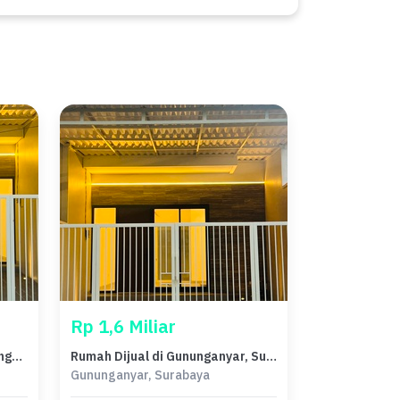
Rp 1,6 Miliar
Jual Rumah Strategis di Gununganyar, Surabaya - LT 75m²
Rumah Dijual di Gununganyar, Surabaya, LB 90m², Harga Terbaik!
Gununganyar, Surabaya