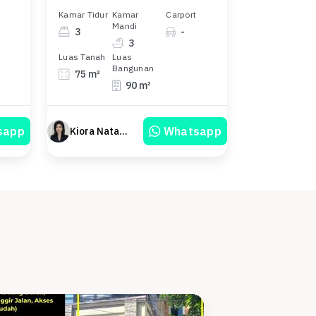
Kamar Tidur
Kamar
Carport
Mandi
3
-
3
Luas Tanah
Luas
Bangunan
75 m²
90 m²
sapp
Whatsapp
Kiora Natasya