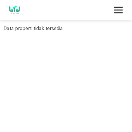
Skip
to
content
Data properti tidak tersedia