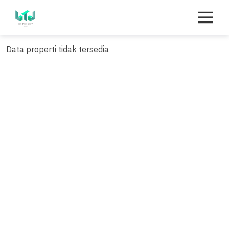
Skip
to
content
Data properti tidak tersedia