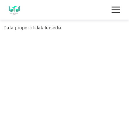
Skip
to
content
Data properti tidak tersedia