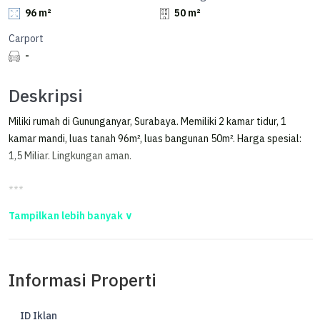
96 m²
50 m²
Carport
-
Deskripsi
Miliki rumah di Gununganyar, Surabaya. Memiliki 2 kamar tidur, 1
kamar mandi, luas tanah 96m², luas bangunan 50m². Harga spesial:
1,5 Miliar. Lingkungan aman.
***
Dijual Cepat Rumah di Purimas, Dekat Merr & Tol Bandara Juanda
Dijual Cepat Rumah di Purimas, dekat MERR & Tol Bandara Juanda
Informasi Properti
Selling Points:
》SHM + IMB lengkap
》Row jalan 3 mobil
ID Iklan