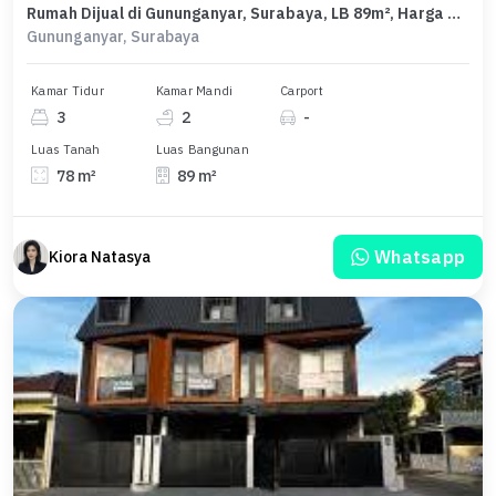
Rumah Dijual di Gununganyar, Surabaya, LB 89m², Harga Kompetitif!
Gununganyar, Surabaya
Kamar Tidur
Kamar Mandi
Carport
3
2
-
Luas Tanah
Luas Bangunan
78 m²
89 m²
Whatsapp
Kiora Natasya