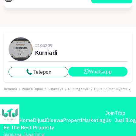
2104209
Kurniadi
Whatsapp
Telepon
Beranda
/
Rumah Dijual
/
Surabaya
/
Gununganyar
/
Dijual Rumah Nyaman di Gununganyar, Surabaya - LT 96m²
Join
Titip
Home
Dijual
Disewa
Properti
Marketing
Us
Jual
Blog
Be The Best Property
Surabaya, Jawa Timur