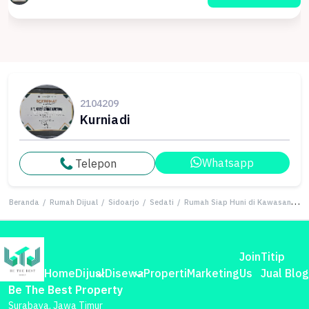
2104209
Kurniadi
Whatsapp
Telepon
Beranda
/
Rumah Dijual
/
Sidoarjo
/
Sedati
/
Rumah Siap Huni di Kawasan Sedati, Sidoarjo, LT 124m²
Join
Titip
Home
Dijual
Disewa
Properti
Marketing
Us
Jual
Blog
Be The Best Property
Surabaya, Jawa Timur