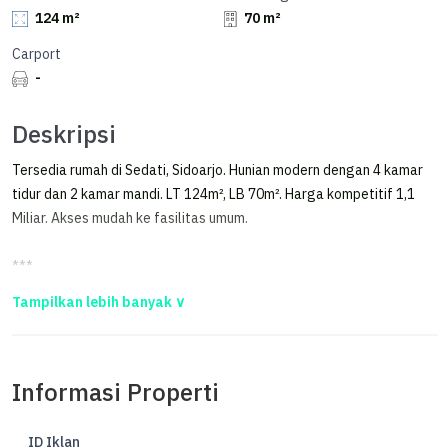
124 m²
70 m²
Carport
-
Deskripsi
Tersedia rumah di Sedati, Sidoarjo. Hunian modern dengan 4 kamar
tidur dan 2 kamar mandi. LT 124m², LB 70m². Harga kompetitif 1,1
Miliar. Akses mudah ke fasilitas umum.
***
Jual Rumah Siap Huni Delta Mandala Juanda Sidoarjo
Jual rumah siap huni delta mandala juanda sidoarjo
Informasi Properti
LT 124 m2/ LB 70 m2
Lebar depan 7.85m
Panjang ke belakang 15.93m
ID Iklan