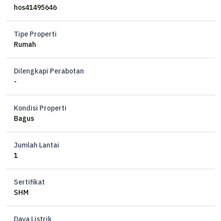
Hadap timur
hos41495646
KT 3+1 / KM 2
Listrik 2200 VA PDAM
Tipe Properti
Tandon atas dan bawah
Rumah
Bonus Furnish: Kitchen set, 1 tempat queen size bed, 1 almari, 1 rack
gudang, 1 meja makan kecil, 1 meja TV, 2 unit AC 3/4 PK
Dilengkapi Perabotan
Akses jalan 6 Meter
-
Legalitas SHM
Kondisi Properti
Harga 1.1 M
Bagus
Jumlah Lantai
1
Sertifikat
SHM
Daya Listrik