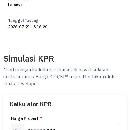
Lainnya
CALL ME PAK TRI BTB
Tanggal Tayang
Jual Rumah Surabaya, Jual Rumah Surabaya Barat, Jual Rumah
2026-07-21 18:16:20
Surabaya Barat Butuh Uang, Jual Rumah Surabaya OLX, Jual Rumah
Surabaya Facebook, Jual Rumah Surabaya Murah, Jual Rumah Murah
Surabaya Barat, Jual Rumah Surabaya Barat Murah, Jual Rumah
Surabaya Barat OLX, Jual Rumah Baru Surabaya Barat, Jual Rumah
Simulasi KPR
Mewah Surabaya Barat, Rumah Surabaya Barat Dijual, Rumah Dijual
Surabaya Barat, List BWJ
*Perhitungan kalkulator simulasi di bawah adalah
ilustrasi. untuk Harga KPR/KPA akan ditentukan oleh
Pihak Developer
Kalkulator KPR
Harga Properti
*