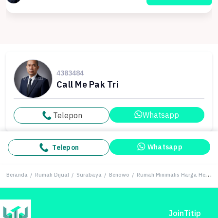
4383484
Call Me Pak Tri
Whatsapp
Telepon
Whatsapp
Telepon
Beranda
/
Rumah Dijual
/
Surabaya
/
Benowo
/
Rumah Minimalis Harga Hemat di Benowo, Surabaya, LB 60m²
Join
Titip