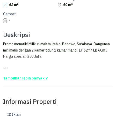
62 m²
60 m²
Carport
-
Deskripsi
Promo menarik! Miliki rumah murah di Benowo, Surabaya. Bangunan
minimalis dengan 2 kamar tidur, 1 kamar mandi, LT 62m², LB 60m².
Harga spesial: 350 Juta.
***
Rumah, 1 Lantai, SHM, di Benowo : Kandangan Rejo Gg 7 Surabaya
Barat
RUMAH DIJUAL HARGA MURAH DI KANDANGAN REJO GG 7
Informasi Properti
SURABAYA BARAT
LT BAWAH :
ID Iklan