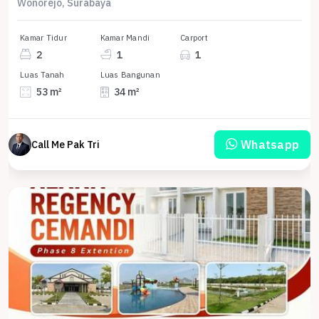
Wonorejo, Surabaya
Kamar Tidur
Kamar Mandi
Carport
2
1
1
Luas Tanah
Luas Bangunan
53 m²
34 m²
Whatsapp
Call Me Pak Tri