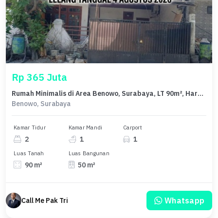
Rp 365 Juta
Rumah Minimalis di Area Benowo, Surabaya, LT 90m², Harga 365 Juta
Benowo, Surabaya
Kamar Tidur
Kamar Mandi
Carport
2
1
1
Luas Tanah
Luas Bangunan
90 m²
50 m²
Whatsapp
Call Me Pak Tri