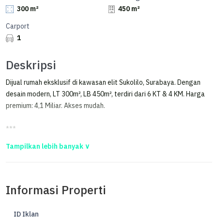
300 m²
450 m²
Carport
1
Deskripsi
Dijual rumah eksklusif di kawasan elit Sukolilo, Surabaya. Dengan
desain modern, LT 300m², LB 450m², terdiri dari 6 KT & 4 KM. Harga
premium: 4,1 Miliar. Akses mudah.
***
Kawasan Ramai Manyar!! Dijual Rumah Usaha Strategis di Manyar
Surabaya Cocok untuk Kantor, Kost, atau Usaha Lainnya.
KAWASAN RAMAI MANYAR!! DIJUAL RUMAH USAHA STRATEGIS DI
Informasi Properti
MANYAR SURABAYA COCOK UNTUK KANTOR, KOST, ATAU USAHA
LAINNYA.
ID Iklan