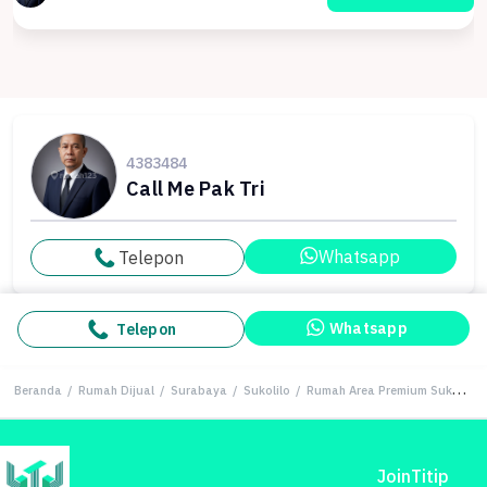
4383484
Call Me Pak Tri
Whatsapp
Telepon
Whatsapp
Telepon
Beranda
/
Rumah Dijual
/
Surabaya
/
Sukolilo
/
Rumah Area Premium Sukolilo, Surabaya - Harga Menarik 4,1 Miliar
Join
Titip