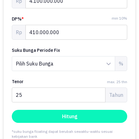
Surabaya Timur MUrah, Jual Rumah Murah di Surabaya Timur
Rp
Facebook, Rumah Dijual Surabaya Timur, Rumah Dijual Surabaya
Timur Murah, Rumah Dijual Area Surabaya Timur, Rumah Dijual
min 10%
DP%
*
Sukolilo Surabaya Timur
Rp
Suku Bunga Periode Fix
%
Tenor
max. 25 thn
Tahun
Hitung
*suku bunga floating dapat berubah sewaktu-waktu sesuai
kebijakan bank