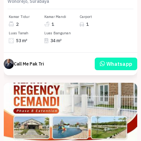
Wonorejo, Surabaya
Kamar Tidur
Kamar Mandi
Carport
2
1
1
Luas Tanah
Luas Bangunan
53 m²
34 m²
Whatsapp
Call Me Pak Tri