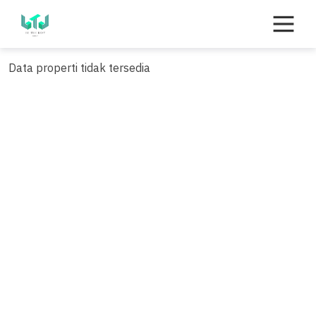
Skip
to
content
Data properti tidak tersedia