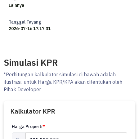
Lainnya
Tidak hanya itu, namun properti ini juga memiliki keunggulan sebagai
berikut:
Tanggal Tayang
- Dekat Pusat Perbelanjaan.
2026-07-16 17:17:31
- Dekat Universitas.
- Dekat Akses Tol.
Lokasi Strategis terletak di Ciputat, properti ini memudahkan akses
Simulasi KPR
Anda ke fasilitas-fasilitas utama dan unggulan.
*Perhitungan kalkulator simulasi di bawah adalah
Harga yang sangat kompetitif yaitu, Rp. 805.000.000, rumah ini siap
ilustrasi. untuk Harga KPR/KPA akan ditentukan oleh
menjadi milik Anda!
Pihak Developer
Nikmati segala kemudahan dan berbagai keunggulan menarik saat
properti asri ini milik Anda.
Kalkulator KPR
Harga Properti
*