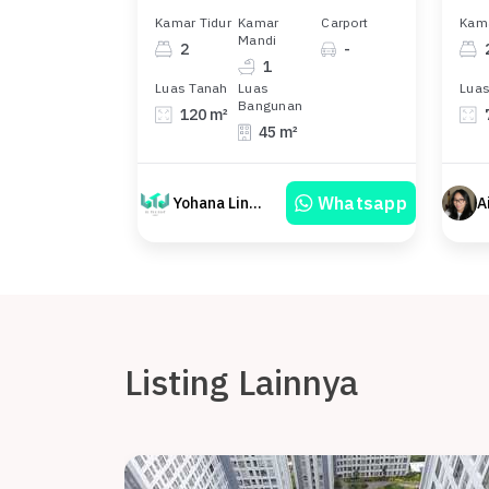
Kamar Tidur
Kamar
Carport
Kama
Mandi
2
-
1
Luas Tanah
Luas
Luas
Bangunan
120 m²
45 m²
Whatsapp
Yohana Linawati Sutanto
A
Listing Lainnya