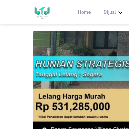
Skip
to
Home
Dijual
content