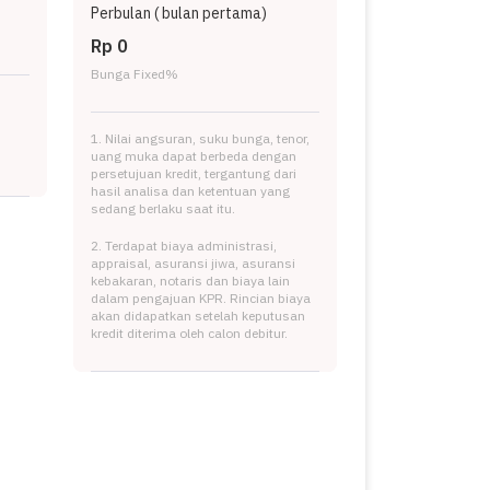
Perbulan (
bulan pertama)
Rp 0
Bunga Fixed
%
1. Nilai angsuran, suku bunga, tenor,
uang muka dapat berbeda dengan
persetujuan kredit, tergantung dari
hasil analisa dan ketentuan yang
sedang berlaku saat itu.
2. Terdapat biaya administrasi,
appraisal, asuransi jiwa, asuransi
kebakaran, notaris dan biaya lain
dalam pengajuan KPR. Rincian biaya
akan didapatkan setelah keputusan
kredit diterima oleh calon debitur.