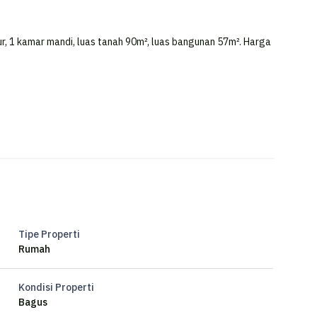
ur, 1 kamar mandi, luas tanah 90m², luas bangunan 57m². Harga
engan pemandangan indah yang menambah nilai estetika di
mudah dijangkau serta menghadirkan lingkungan fasilitas yang
 aman.
Tipe Properti
Rumah
Kondisi Properti
Bagus