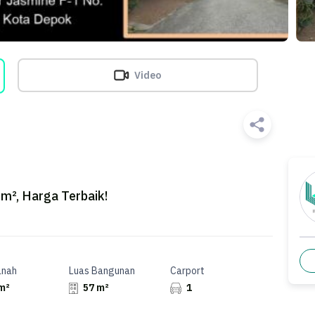
Video
m², Harga Terbaik!
anah
Luas Bangunan
Carport
m²
57 m²
1