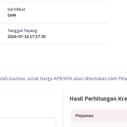
Sertifikat
SHM
Tanggal Tayang
2026-07-16 17:17:35
alah ilustrasi. untuk Harga KPR/KPA akan ditentukan oleh Pih
Hasil Perhitungan Kr
n akses ke berbagai fasilitas menarik.
Pinjaman
an terbaik yang sudah siap huni dan bersertifikat SHM -