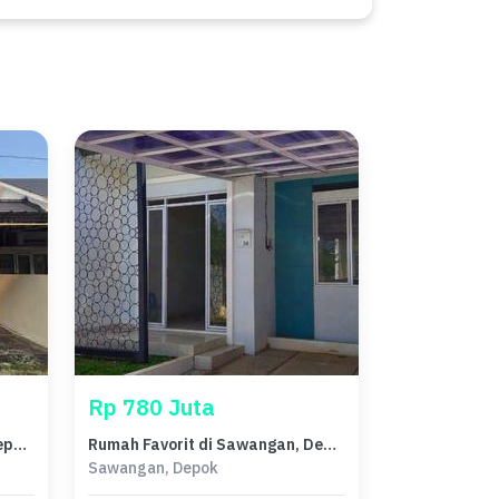
Rp 780 Juta
Rumah Dijual di Sawangan, Depok, LB 65m², Harga Terbaik!
Rumah Favorit di Sawangan, Depok, 2 KT, Harga 780 Juta
Sawangan, Depok