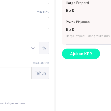
enikmati investasi di kawasan Sawangan yang nyaman ini!
Harga Properti
Rp 0
min 10%
Pokok Pinjaman
Rp 0
Harga Properti - Uang Muka (DP)
%
Ajukan KPR
max. 25 thn
Tahun
uai kebijakan bank