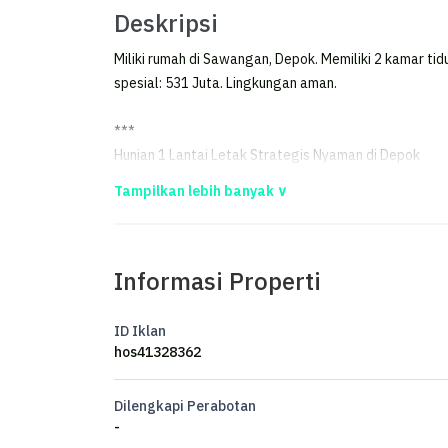
Deskripsi
Miliki rumah di Sawangan, Depok. Memiliki 2 kamar tid
spesial: 531 Juta. Lingkungan aman.
***
Hunian 1 Lantai Letak Strategis Nyaman di Depok
Rumah di Sawangan.
Cek segera rumah 1 lantai yang modern ini, dijual d
Informasi Properti
lingkungan hunian. Rumah ini berada di wilayah yang 
lengkap, cocok untuk Anda yang menginginkan hunian
ID Iklan
Spesifikasi Utama Properti:
hos41328362
- Kamar Tidur: 2
Dilengkapi Perabotan
- Kamar Mandi: 1
-
- Sertifikat: SHM - Sertifikat Hak Milik