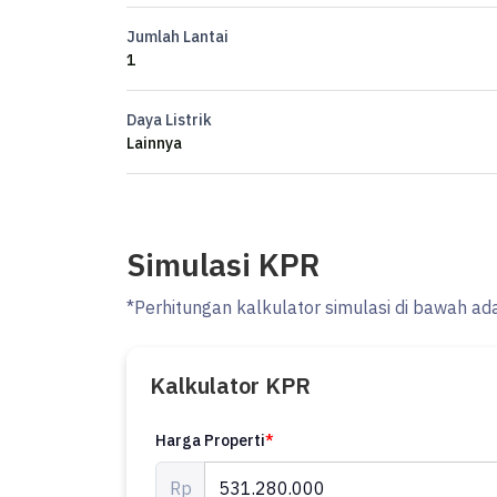
- Arah Bangunan: Menghadap Selatan
Jumlah Lantai
- Kondisi Perabotan: Unfurnished
1
Dilengkapi dengan:
Daya Listrik
Lainnya
- Akses Parkir.
- Tempat Jemuran.
Fitur unggulan:
Simulasi KPR
- Dekat Akses Tol.
*Perhitungan kalkulator simulasi di bawah ad
- Dekat Pusat Perbelanjaan.
- Dekat Fasilitas Kesehatan.
- Aset Lelang.
Kalkulator KPR
Terletak di Sawangan, rumah ini memberikan kemudaha
Harga Properti
*
Dengan harga Rp. 531.280.000, anda bisa memiliki huni
Rp