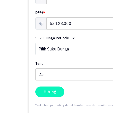
Sertifikat Hak Milik. Manfaatkan kesempatan untuk m
DP%
*
Kontak segera untuk informasi lebih lanjut!
Rp
Suku Bunga Periode Fix
Tenor
Hitung
*suku bunga floating dapat berubah sewaktu-waktu ses