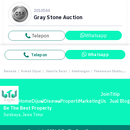
2010544
Gray Stone Auction
Whatsapp
Telepon
Whatsapp
Telepon
Beranda
/
Rumah Dijual
/
Jakarta Barat
/
Kembangan
/
Penawaran Eksklusif, rumah Prestisius di Kembangan, Jakarta Barat, LB 478m²
Join
Titip
Home
Dijual
Disewa
Properti
Marketing
Us
Jual
Blog
Be The Best Property
Surabaya, Jawa Timur