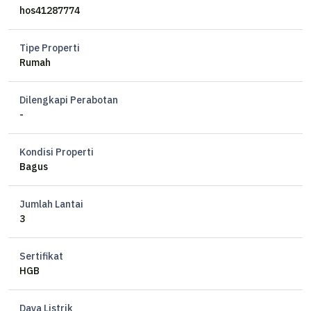
* Cash only
hos41287774
* Hanya viewing dari depan
* Harga belum termasuk biaya - biaya dan merupakan limit dasar
Tipe Properti
awal
Rumah
Luas Tanah. 294m2
Dilengkapi Perabotan
Luas Bangunan. +/- 478m2
-
4KT 2KM
(3lantai)
Kondisi Properti
SHGB
Bagus
Limit Lelang Awal : 5.500.000.000 belum termasuk dengan biaya -
Jumlah Lantai
biaya semua nya
3
Noted:
Sertifikat
- Dekat dengan Komplek Ruko Taman Kebon Jeruk
HGB
- Dekat dengan SMPN 207 Jakarta
- Dekat dengan Komplek Intercon Plaza
Daya Listrik