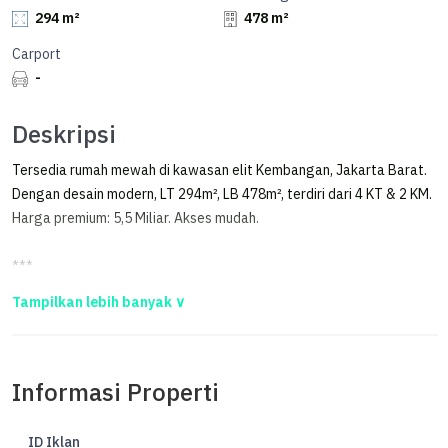
294 m²
478 m²
Carport
-
Deskripsi
Tersedia rumah mewah di kawasan elit Kembangan, Jakarta Barat.
Dengan desain modern, LT 294m², LB 478m², terdiri dari 4 KT & 2 KM.
Harga premium: 5,5 Miliar. Akses mudah.
***
Dijual Via Lelang Rumah Perum. Taman Kebon Jeruk Blok A.xv No.20
Dijual Via Lelang Rumah Perum. Taman Kebon Jeruk Blok A.XV No.20
Jakarta Barat
Informasi Properti
Tanggal lelang : 10 April 2026
Lokasi :Kembangan-Jakarta Barat
ID Iklan