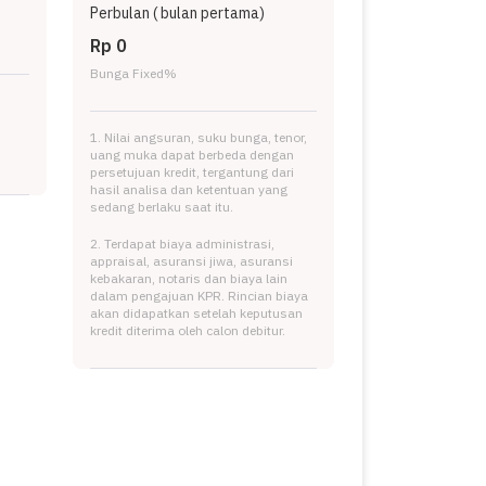
Perbulan (
bulan pertama)
Rp 0
Bunga Fixed
%
1. Nilai angsuran, suku bunga, tenor,
uang muka dapat berbeda dengan
persetujuan kredit, tergantung dari
hasil analisa dan ketentuan yang
sedang berlaku saat itu.
2. Terdapat biaya administrasi,
appraisal, asuransi jiwa, asuransi
kebakaran, notaris dan biaya lain
dalam pengajuan KPR. Rincian biaya
akan didapatkan setelah keputusan
kredit diterima oleh calon debitur.