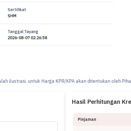
Sertifikat
SHM
Tanggal Tayang
2026-08-07 02:26:58
alah ilustrasi. untuk Harga KPR/KPA akan ditentukan oleh Pih
Hasil Perhitungan Kr
mudah ke berbagai fasilitas Surabaya Barat.
Pinjaman