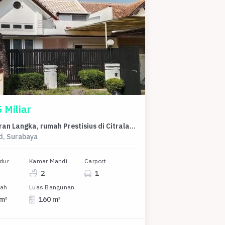
 Miliar
Penawaran Langka, rumah Prestisius di Citraland, Surabaya, LB 160m²
d, Surabaya
dur
Kamar Mandi
Carport
2
1
nah
Luas Bangunan
 m²
160 m²