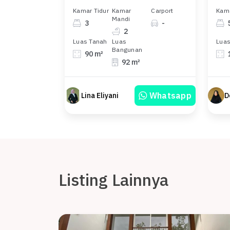
Kamar Tidur
Kamar
Carport
Kama
Mandi
3
-
2
Luas Tanah
Luas
Luas
Bangunan
90 m²
92 m²
Whatsapp
Lina Eliyani
Listing Lainnya