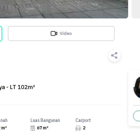
Video
ya - LT 102m²
anah
Luas Bangunan
Carport
 m²
67 m²
2