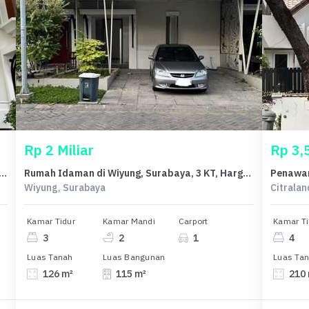
Rp 2 Miliar
Rp 3,5
malis Disewakan di Wiyung, Surabaya, Harga Ekonomis
Rumah Idaman di Wiyung, Surabaya, 3 KT, Harga 2 Miliar
Wiyung, Surabaya
Citralan
Kamar Tidur
Kamar Mandi
Carport
Kamar Ti
3
2
1
4
Luas Tanah
Luas Bangunan
Luas Ta
126 m²
115 m²
210