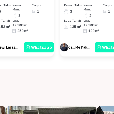
r Tidur
Kamar
Carport
Kamar Tidur
Kamar
Carport
Mandi
Mandi
5
1
3
1
3
2
 Tanah
Luas
Luas Tanah
Luas
Bangunan
Bangunan
153 m²
135 m²
250 m²
120 m²
Whatsapp
What
Dewi Laraswati
Call Me Pak Tri