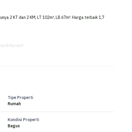
unya 2 KT dan 2 KM, LT 102m², LB 67m². Harga terbaik 1,7
Grand Harvest
itempati. Lokasi strategis di cluster depan dengan akses
lingkungan rapi dan tenang.
Tipe Properti
Rumah
Kondisi Properti
Bagus