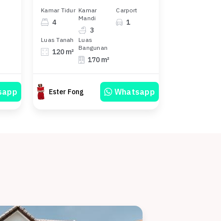
Kamar Tidur
Kamar
Carport
Mandi
4
1
3
Luas Tanah
Luas
Bangunan
120 m²
170 m²
sapp
Whatsapp
Ester Fong