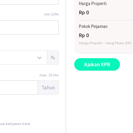
Harga Properti
Rp 0
min 10%
Pokok Pinjaman
Rp 0
Harga Properti - Uang Muka (DP)
%
Ajukan KPR
max. 25 thn
Tahun
uai kebijakan bank