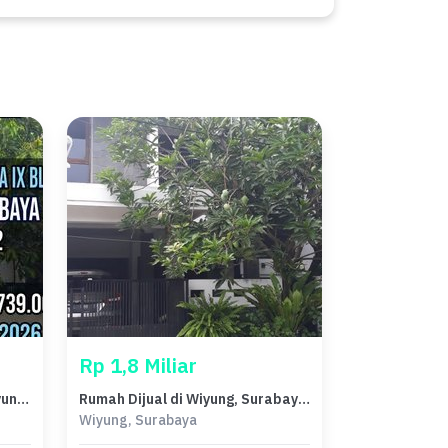
Rp 1,8 Miliar
Properti Siap Huni di Area Wiyung, Surabaya, LT 135m²
Rumah Dijual di Wiyung, Surabaya, LB 170m², Harga Kompetitif!
Wiyung, Surabaya