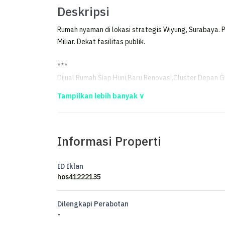
Deskripsi
Rumah nyaman di lokasi strategis Wiyung, Surabaya. P
Miliar. Dekat fasilitas publik.
***
Dijual Rumah Siap Huni,Baru Renovasi,Cluster Depan 
DIJUAL - Rumah Renovasi Baru, Siap Huni
Cluster Depan Grand Harvest - Surabaya Barat
Informasi Properti
Hunian nyaman dengan tampilan baru, siap langsung d
jalan lebar, cocok untuk keluarga yang menginginkan 
ID Iklan
hos41222135
Spesifikasi:
Dilengkapi Perabotan
-
Luas Tanah 102 m²