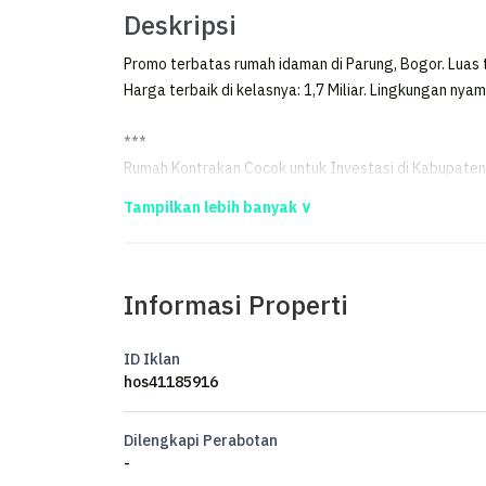
Deskripsi
Promo terbatas rumah idaman di Parung, Bogor. Luas 
Harga terbaik di kelasnya: 1,7 Miliar. Lingkungan nyam
***
Rumah Kontrakan Cocok untuk Investasi di Kabupate
Rumah 1 lantai di Parung, Bogor.
Dijual rumah di wilayah yang nyaman. Properti 1 lanta
Informasi Properti
Rinciannya adalah sebagai berikut:
ID Iklan
- Kamar Tidur: 7
hos41185916
- Kamar Mandi: 4
- Sertifikat: SHM - Sertifikat Hak Milik
Dilengkapi Perabotan
- Hadap: Utara
-
- Kondisi Perabotan: Unfurnished