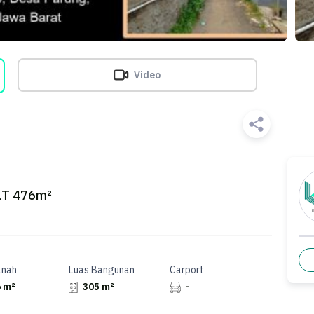
Video
 LT 476m²
anah
Luas Bangunan
Carport
 m²
305 m²
-