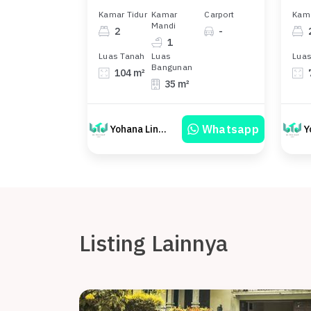
Kamar Tidur
Kamar
Carport
Kama
Mandi
2
-
1
Luas Tanah
Luas
Luas
Bangunan
104 m²
35 m²
Whatsapp
Yohana Linawati Sutanto
Listing Lainnya