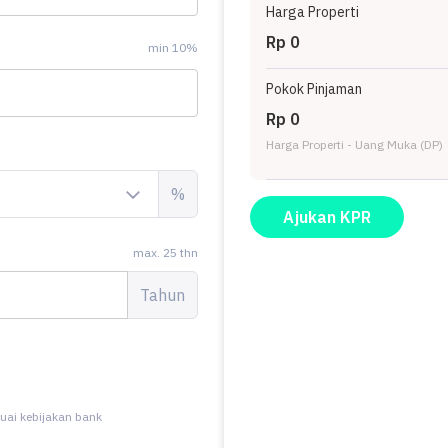
Harga Properti
Rp 0
min 10%
Pokok Pinjaman
Rp 0
Harga Properti - Uang Muka (DP)
%
Ajukan KPR
max. 25 thn
Tahun
uai kebijakan bank