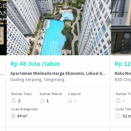
Rp 48 Juta /tahun
Rp 12
l rumah Premium di Lebak Bulus, Jakarta Selatan - LT 223m²
Apartemen Minimalis Harga Ekonomis, Lokasi Gading Serpong, Tangerang
Gading Serpong, Tangerang
BSD Cit
Kamar Tidur
Kamar Mandi
Carport
Kamar Ti
2
1
-
-
Luas Bangunan
Luas Ta
49 m²
52 