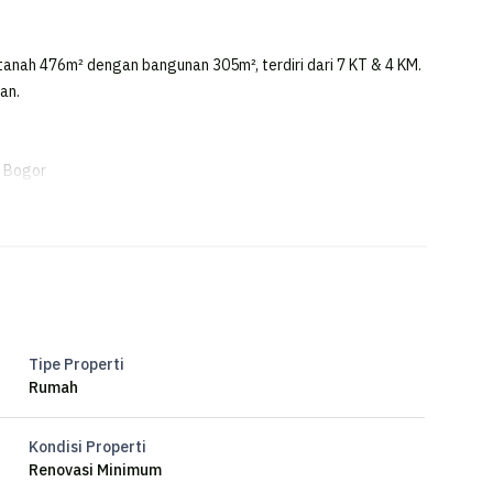
tanah 476m² dengan bangunan 305m², terdiri dari 7 KT & 4 KM.
an.
n Bogor
i ini berada di lingkungan yang mudah dijangkau.
Tipe Properti
Rumah
Kondisi Properti
Renovasi Minimum