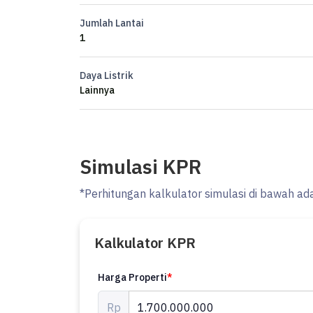
Jumlah Lantai
Tentunya properti ini layak untuk anda dapatkan kare
1
- Dekat Fasilitas Kesehatan.
Daya Listrik
- Dekat Akses Tol.
Lainnya
- Dekat Pusat Perbelanjaan.
- Aset Lelang.
Keberadaan rumah ini dekat fasilitas umum, hanya se
Simulasi KPR
Hanya Rp. 1.700.000.000, anda bisa langsung dapatkan
*Perhitungan kalkulator simulasi di bawah ad
Kalkulator KPR
Harga Properti
*
Rp