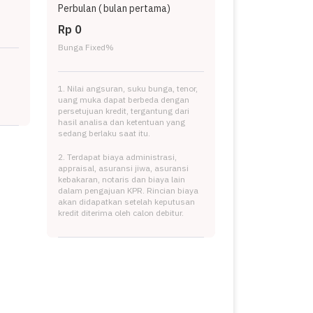
Perbulan (
bulan pertama)
Rp 0
Bunga Fixed
%
1. Nilai angsuran, suku bunga, tenor,
uang muka dapat berbeda dengan
persetujuan kredit, tergantung dari
hasil analisa dan ketentuan yang
sedang berlaku saat itu.
2. Terdapat biaya administrasi,
appraisal, asuransi jiwa, asuransi
kebakaran, notaris dan biaya lain
dalam pengajuan KPR. Rincian biaya
akan didapatkan setelah keputusan
kredit diterima oleh calon debitur.