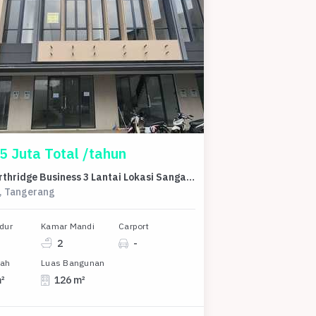
5 Juta Total /tahun
Ruko Northridge Business 3 Lantai Lokasi Sangat Strategis
y, Tangerang
dur
Kamar Mandi
Carport
2
-
nah
Luas Bangunan
m²
126 m²