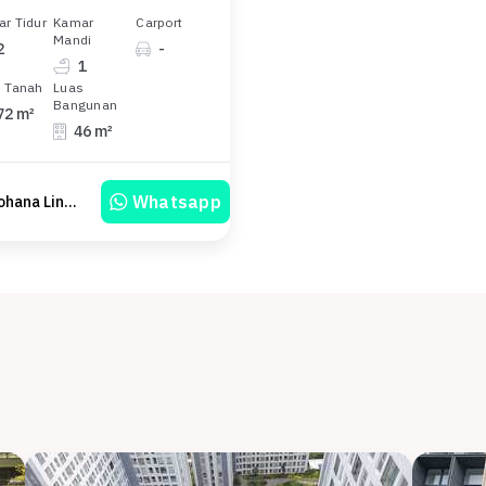
r Tidur
Kamar
Carport
Mandi
2
-
1
 Tanah
Luas
Bangunan
72 m²
46 m²
Whatsapp
Yohana Linawati Sutanto