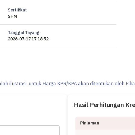
Sertifikat
na:
SHM
Tanggal Tayang
2026-07-17 17:18:52
langkah menuju berbagai fasilitas utama dan menarik.
 rumah istimewa di daerah Parung ini.
alah ilustrasi. untuk Harga KPR/KPA akan ditentukan oleh Pih
Hasil Perhitungan Kr
Pinjaman