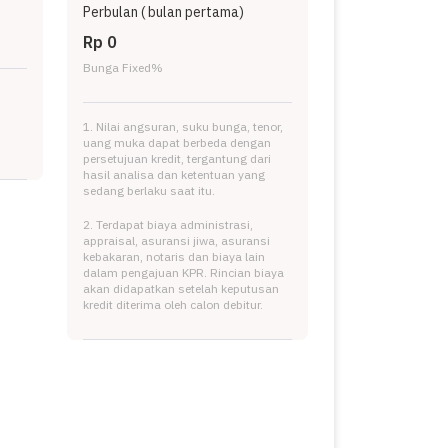
Perbulan (
bulan pertama)
Rp 0
Bunga Fixed
%
1. Nilai angsuran, suku bunga, tenor,
uang muka dapat berbeda dengan
persetujuan kredit, tergantung dari
hasil analisa dan ketentuan yang
sedang berlaku saat itu.
2. Terdapat biaya administrasi,
appraisal, asuransi jiwa, asuransi
kebakaran, notaris dan biaya lain
dalam pengajuan KPR. Rincian biaya
akan didapatkan setelah keputusan
kredit diterima oleh calon debitur.