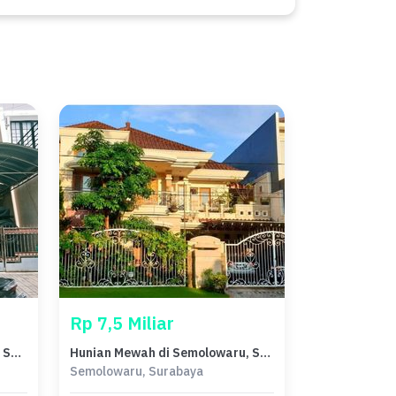
Rp 7,5 Miliar
Rumah Elegan di Semolowaru, Surabaya, 4 KT, LT 300m²
Hunian Mewah di Semolowaru, Surabaya, 6 KT, LT 375m²
Semolowaru, Surabaya