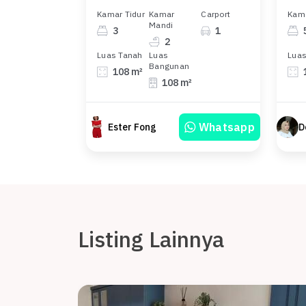
Kamar Tidur
Kamar
Carport
Kama
Mandi
3
1
2
Luas Tanah
Luas
Luas
Bangunan
108 m²
108 m²
Whatsapp
Ester Fong
D
Listing Lainnya