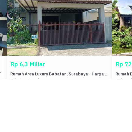
Rp 6,3 Miliar
Rp 72
T
Rumah Area Luxury Babatan, Surabaya - Harga Terbaik 6,3 Miliar
Babatan, Surabaya
Mojosari
Kamar Tidur
Kamar Mandi
Carport
Kamar Ti
-
-
-
2
Luas Tanah
Luas Bangunan
Luas Ta
287 m²
337 m²
190