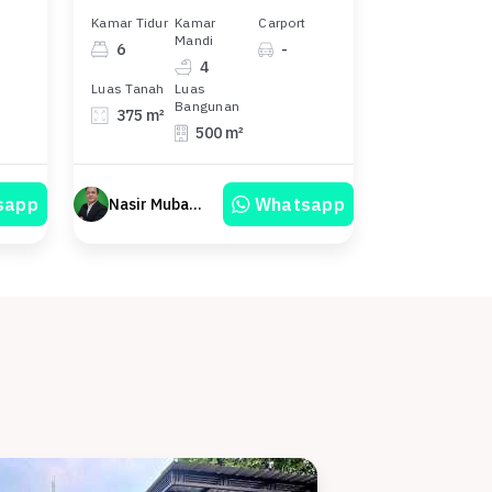
Kamar Tidur
Kamar
Carport
Mandi
6
-
4
Luas Tanah
Luas
Bangunan
375 m²
500 m²
sapp
Whatsapp
Nasir Mubarok