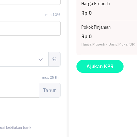
Harga Properti
Rp 0
min 10%
Pokok Pinjaman
Rp 0
Harga Properti - Uang Muka (DP)
%
Ajukan KPR
max. 25 thn
Tahun
uai kebijakan bank