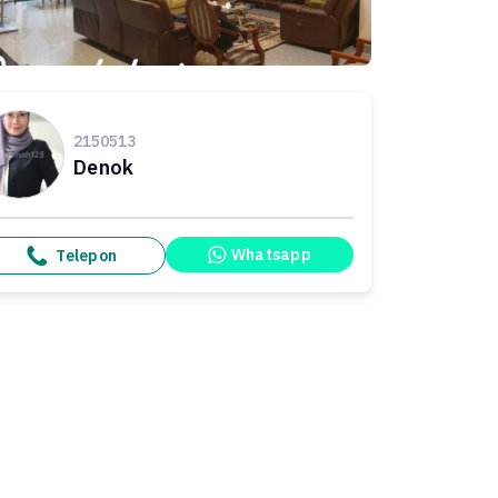
2150513
Denok
Whatsapp
Telepon