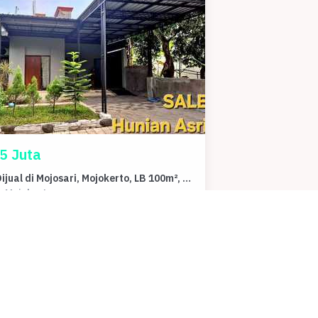
5 Juta
Rumah Dijual di Mojosari, Mojokerto, LB 100m², Harga Terbaik!
, Mojokerto
dur
Kamar Mandi
Carport
1
-
nah
Luas Bangunan
 m²
100 m²