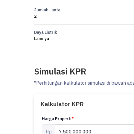
》PDAM + PLN 5500 Watt
Jumlah Lantai
》Kualitas bangunan premium
2
Harga 7,5 M
Daya Listrik
Lainnya
Simulasi KPR
*Perhitungan kalkulator simulasi di bawah ad
Kalkulator KPR
Harga Properti
*
Rp