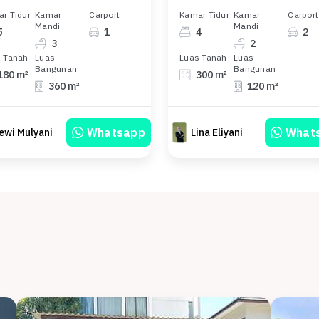
r Tidur
Kamar
Carport
Kamar Tidur
Kamar
Carport
Mandi
Mandi
5
1
4
2
3
2
 Tanah
Luas
Luas Tanah
Luas
Bangunan
Bangunan
180 m²
300 m²
360 m²
120 m²
Whatsapp
What
ewi Mulyani
Lina Eliyani