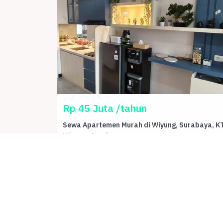
Rp 45 Juta /tahun
Sewa Apartemen Murah di Wiyung, Surabaya, K
Wiyung, Surabaya
Kamar Tidur
Kamar Mandi
Carport
-
1
-
Luas Bangunan
30 m²