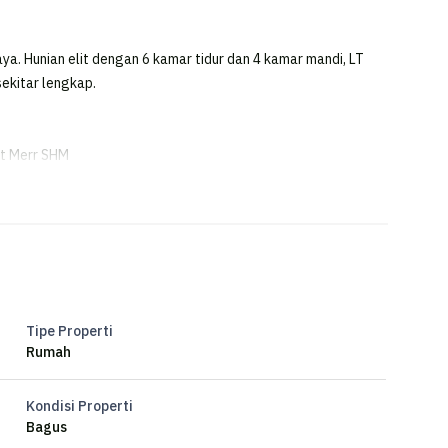
ya. Hunian elit dengan 6 kamar tidur dan 4 kamar mandi, LT
 sekitar lengkap.
at Merr SHM
 Dekat Raya MERR dan Tol Bandara Juanda‼️
Tipe Properti
Rumah
Kondisi Properti
Bagus