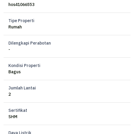
limit:5.456.632.000,.
hos41066553
lelang 19 februari
Tipe Properti
Rumah
Dilengkapi Perabotan
-
Kondisi Properti
Bagus
Jumlah Lantai
2
Sertifikat
SHM
Daya Listrik