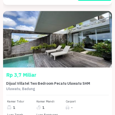
Rp 3,7 Miliar
Dijual Villatel Two Bedroom Pecatu Uluwatu SHM
Uluwatu, Badung
Kamar Tidur
Kamar Mandi
Carport
1
1
-
Luas Tanah
Luas Bangunan