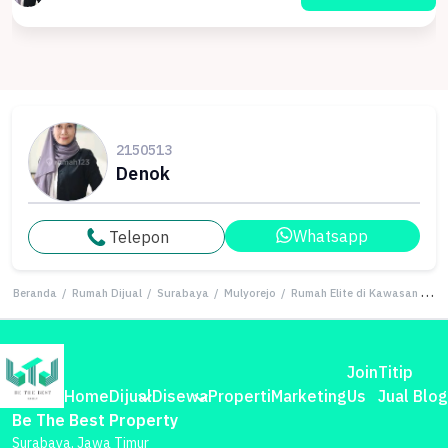
2150513
Denok
Whatsapp
Telepon
Beranda
/
Rumah Dijual
/
Surabaya
/
Mulyorejo
/
Rumah Elite di Kawasan Mulyorejo, Surabaya, LB 410m², Harga 5,4 Miliar
Join
Titip
Home
Dijual
Disewa
Properti
Marketing
Us
Jual
Blog
Be The Best Property
Surabaya, Jawa Timur