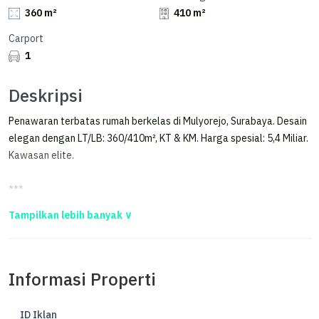
360 m²
410 m²
Carport
1
Deskripsi
Penawaran terbatas rumah berkelas di Mulyorejo, Surabaya. Desain
elegan dengan LT/LB: 360/410m², KT & KM. Harga spesial: 5,4 Miliar.
Kawasan elite.
***
Rumah Kertajaya Indah Timur 2 LT Dijual SHM
Dijual rumah via lelang
Informasi Properti
Jl.kertajaya indah timur IX no.3 Blok O-401A ,kel.manyar sabrangan
,kec.mulyorejo Surabaya,lt: 360, SHM 2477
ID Iklan