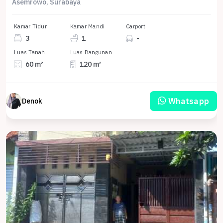
Asemrowo, Surabaya
Kamar Tidur
Kamar Mandi
Carport
3
1
-
Luas Tanah
Luas Bangunan
60 m²
120 m²
Whatsapp
Denok