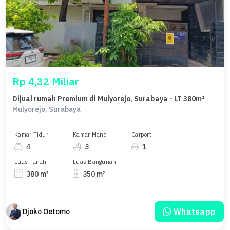
Rp 4,32 Miliar
Dijual rumah Premium di Mulyorejo, Surabaya - LT 380m²
Mulyorejo, Surabaya
Kamar Tidur
Kamar Mandi
Carport
4
3
1
Luas Tanah
Luas Bangunan
380 m²
350 m²
Whatsapp
Djoko Oetomo