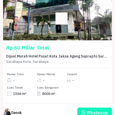
Rp 60 Miliar Total
Dijual Murah Hotel Pusat Kota Jaksa Agung Suprapto Surabaya
Surabaya Kota, Surabaya
Kamar Tidur
Kamar Mandi
Carport
-
-
-
Luas Tanah
Luas Bangunan
1566 m²
8000 m²
Whatsapp
Denok