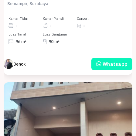
Semampir, Surabaya
Kamar Tidur
Kamar Mandi
Carport
-
-
-
Luas Tanah
Luas Bangunan
96 m²
90 m²
Whatsapp
Denok