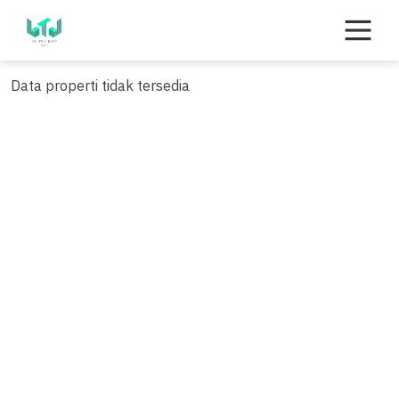
Skip
to
content
Data properti tidak tersedia