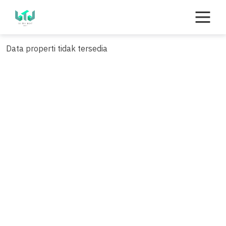
Skip
to
content
Data properti tidak tersedia