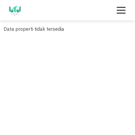
Skip
to
content
Data properti tidak tersedia