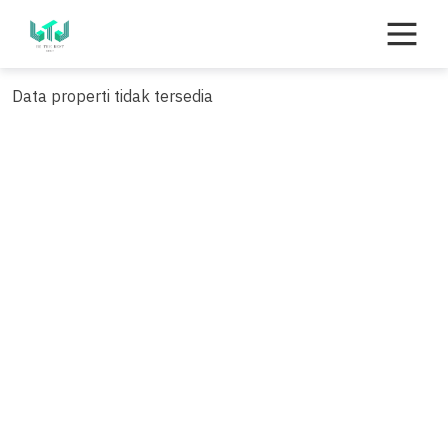
Skip
to
content
Data properti tidak tersedia