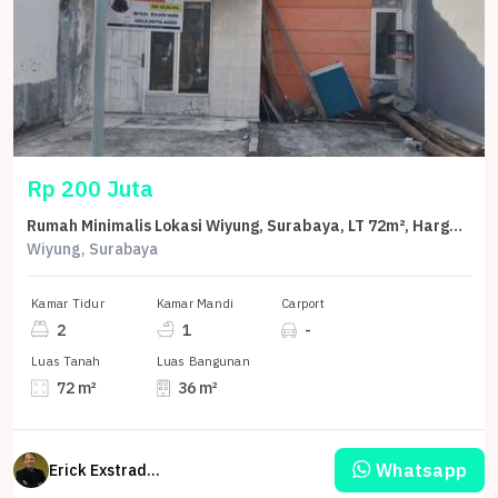
Rp 200 Juta
Rumah Minimalis Lokasi Wiyung, Surabaya, LT 72m², Harga 200 Juta
Wiyung, Surabaya
Kamar Tidur
Kamar Mandi
Carport
2
1
-
Luas Tanah
Luas Bangunan
72 m²
36 m²
Whatsapp
Erick Exstrada Susanto