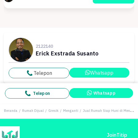
2122140
Erick Exstrada Susanto
Whatsapp
Telepon
Whatsapp
Telepon
Beranda
/
Rumah Dijual
/
Gresik
/
Menganti
/
Jual Rumah Siap Huni di Menganti, Gresik, 2 KT, Penawaran Terbaik
Join
Titip