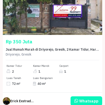
Rp 350 Juta
Jual Rumah Murah di Driyorejo, Gresik, 2 Kamar Tidur, Harga Terbaik
Driyorejo, Gresik
Kamar Tidur
Kamar Mandi
Carport
2
1
1
Luas Tanah
Luas Bangunan
72 m²
40 m²
Whatsapp
Erick Exstrada Susanto