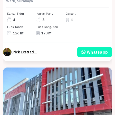
Waru, Surabaya
Kamar Tidur
Kamar Mandi
Carport
4
3
1
Luas Tanah
Luas Bangunan
126 m²
170 m²
Whatsapp
Erick Exstrada Susanto