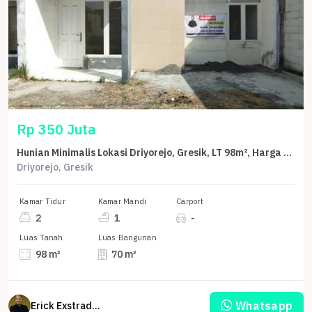
Rp 350 Juta
Hunian Minimalis Lokasi Driyorejo, Gresik, LT 98m², Harga 350 Juta
Driyorejo, Gresik
Kamar Tidur
Kamar Mandi
Carport
2
1
-
Luas Tanah
Luas Bangunan
98 m²
70 m²
Whatsapp
Erick Exstrada Susanto