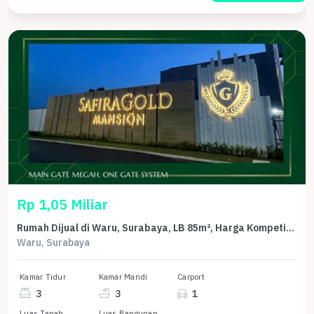
Rp 1,05 Miliar
Rumah Dijual di Waru, Surabaya, LB 85m², Harga Kompetitif!
Waru, Surabaya
Kamar Tidur
Kamar Mandi
Carport
3
3
1
Luas Tanah
Luas Bangunan