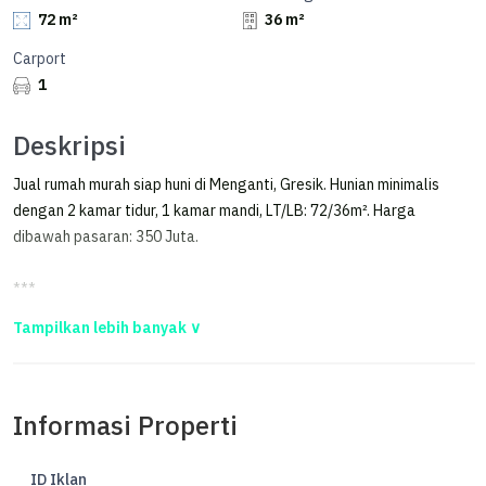
72 m²
36 m²
Carport
1
Deskripsi
Jual rumah murah siap huni di Menganti, Gresik. Hunian minimalis
dengan 2 kamar tidur, 1 kamar mandi, LT/LB: 72/36m². Harga
dibawah pasaran: 350 Juta.
***
Rumah Murah Ukuran 72m, Tipe 36, Menganti Gresik
Di jual Rumah Murah
Lokasi Wedoro Anom, Driyorejo Gresik
Informasi Properti
B.U Segera,.!!!
ID Iklan