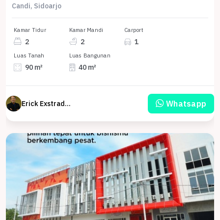
Candi, Sidoarjo
Kamar Tidur
Kamar Mandi
Carport
2
2
1
Luas Tanah
Luas Bangunan
90 m²
40 m²
Whatsapp
Erick Exstrada Susanto