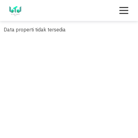
Skip
to
content
Data properti tidak tersedia