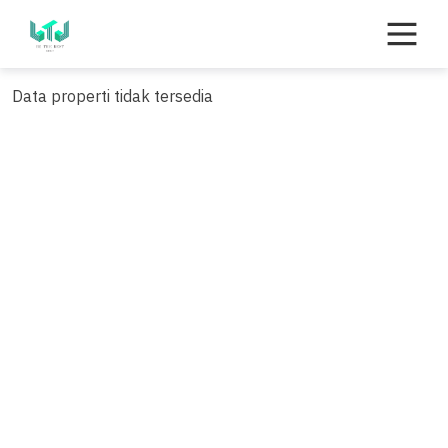
Skip
to
content
Data properti tidak tersedia