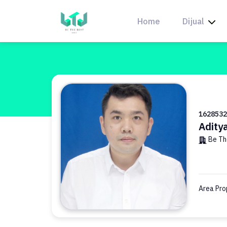
Skip
to
Home
Dijual
content
1628532
Adity
Be Th
Area Pro