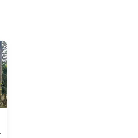
Pakuwon City, Surabaya, LB 155m², Harga 7 Miliar