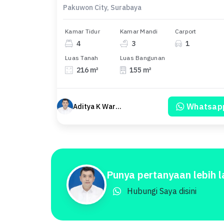
Pakuwon City, Surabaya
Kamar Tidur
Kamar Mandi
Carport
4
3
1
Luas Tanah
Luas Bangunan
216 m²
155 m²
Whatsap
Aditya K Wardhana
Punya pertanyaan lebih l
Hubungi Saya disini