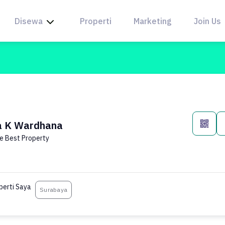
Disewa
Properti
Marketing
Join Us
a K Wardhana
e Best Property
perti Saya
Surabaya